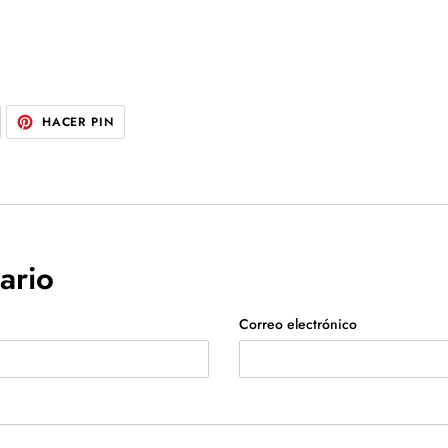
UITEAR
PINEAR
HACER PIN
N
EN
WITTER
PINTEREST
ario
Correo electrónico