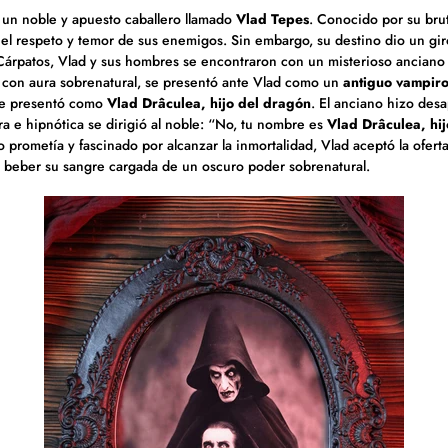
ó un noble y apuesto caballero llamado
Vlad Tepes
. Conocido por su brut
 el respeto y temor de sus enemigos. Sin embargo, su destino dio un gir
Cárpatos, Vlad y sus hombres se encontraron con un misterioso anciano
 con aura sobrenatural, se presentó ante Vlad como un
antiguo
vampir
 se presentó como
Vlad Drâculea, hijo del dragón
. El anciano hizo des
ra e hipnótica se dirigió al noble: “No, tu nombre es
Vlad Drâculea, hij
 prometía y fascinado por alcanzar la inmortalidad, Vlad aceptó la ofert
e beber su sangre cargada de un oscuro poder sobrenatural.