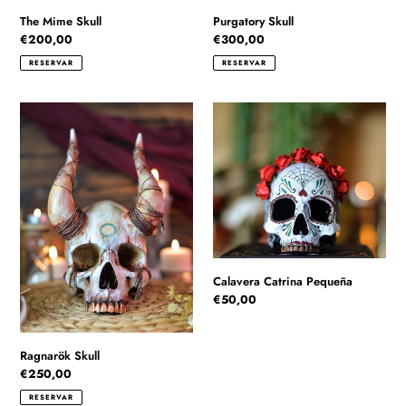
The Mime Skull
Purgatory Skull
Precio
€200,00
Precio
€300,00
habitual
habitual
RESERVAR
RESERVAR
Ragnarök
Calavera
Skull
Catrina
Pequeña
Calavera Catrina Pequeña
Precio
€50,00
habitual
Ragnarök Skull
Precio
€250,00
habitual
RESERVAR