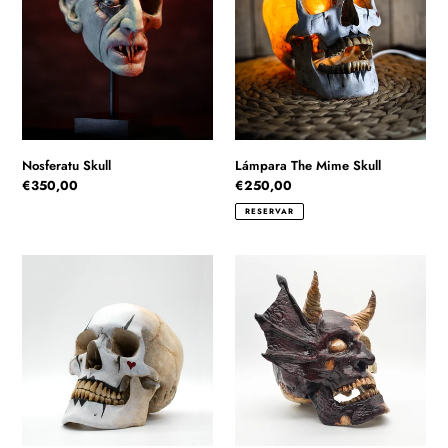
c
i
ó
n
Nosferatu Skull
Lámpara The Mime Skull
:
Precio
€350,00
Precio
€250,00
habitual
habitual
RESERVAR
The
Purgatory
Mime
Skull
Skull