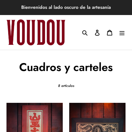
Ir
Bienvenidos al lado oscuro de la artesanía
directamente
al
contenido
Buscar
Ingresar
Carrito
C
Cuadros y carteles
o
8 artículos
l
e
Cuadro
Cuadro
Kanji
Dragón
c
Sannō
Chino
Gongen
en
en
madera