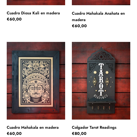
Cuadro Diosa Kali en madera
Cuadro Mahakala Anahata en
Precio
€60,00
madera
habitual
Precio
€60,00
habitual
Cuadro
Colgador
Mahakala
Tarot
en
Readings
madera
Cuadro Mahakala en madera
Colgador Tarot Readings
Precio
€60,00
Precio
€80,00