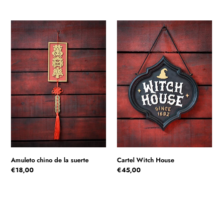
habitual
habitual
Amuleto
Cartel
chino
Witch
de
House
la
suerte
Cartel Witch House
Amuleto chino de la suerte
Precio
€45,00
Precio
€18,00
habitual
habitual