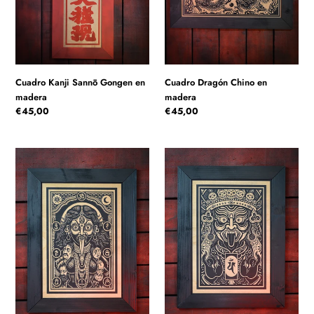
c
madera
i
ó
Cuadro Kanji Sannō Gongen en
Cuadro Dragón Chino en
n
madera
madera
Precio
€45,00
Precio
€45,00
:
habitual
habitual
Cuadro
Cuadro
Diosa
Mahakala
Kali
Anahata
en
en
madera
madera