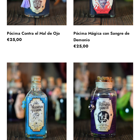
Pócima Contra el Mal de Ojo
Pócima Mágica con Sangre de
Precio
€25,00
Demonio
habitual
Precio
€25,00
habitual
Pócima
Pócima
Magica
Mágica
con
para
Lágrimas
Poder
de
de
Sirena
Hipnosis