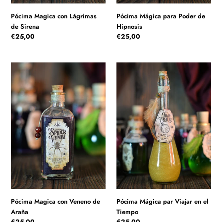
Pócima Magica con Lágrimas
Pócima Mágica para Poder de
de Sirena
Hipnosis
Precio
€25,00
Precio
€25,00
habitual
habitual
Pócima
Pócima
Magica
Mágica
con
par
Veneno
Viajar
de
en
Araña
el
Tiempo
Pócima Magica con Veneno de
Pócima Mágica par Viajar en el
Araña
Tiempo
Precio
€25,00
Precio
€25,00