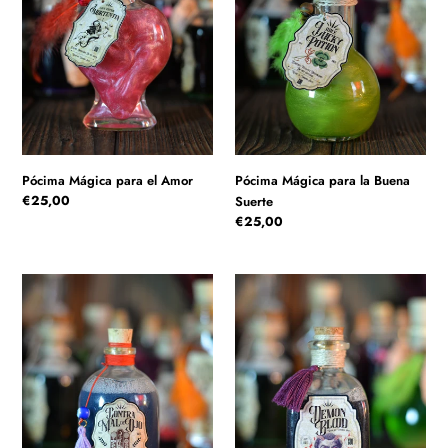
c
Suerte
i
ó
n
:
Pócima Mágica para el Amor
Pócima Mágica para la Buena
Precio
€25,00
Suerte
habitual
Precio
€25,00
habitual
Pócima
Pócima
Contra
Mágica
el
con
Mal
Sangre
de
de
Ojo
Demonio