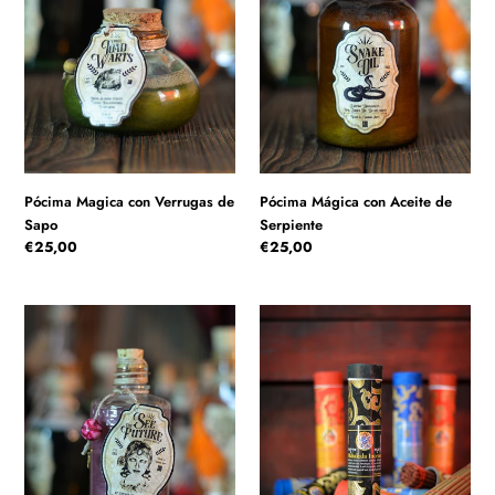
Sapo
Serpiente
Pócima Mágica con Aceite de
Pócima Magica con Verrugas de
Serpiente
Sapo
Precio
€25,00
Precio
€25,00
habitual
habitual
Pócima
Incienso
Mágica
budista
para
de
Ver
Nepal
el
Futuro