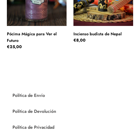
Pócima Mágica para Ver el
Incienso budista de Nepal
Precio
€8,00
Futuro
habitual
Precio
€25,00
habitual
Política de Envío
Política de Devolución
Política de Privacidad