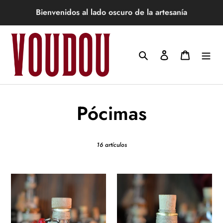
Ir
Bienvenidos al lado oscuro de la artesanía
directamente
al
contenido
Buscar
Ingresar
Carrito
C
Pócimas
o
16 artículos
l
e
Pócima
Pócima
Mágica
Mágica
c
para
para
el
la
Amor
Buena