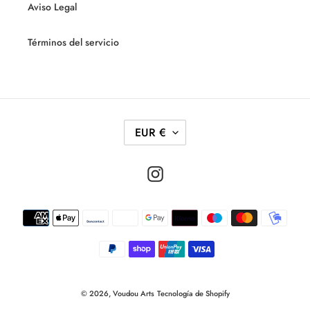
Aviso Legal
Términos del servicio
M
EUR €
O
N
Instagram
E
D
Métodos
A
de
pago
© 2026,
Voudou Arts
Tecnología de Shopify