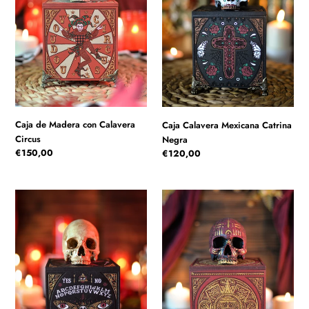
c
Circus
i
ó
n
:
Caja de Madera con Calavera
Caja Calavera Mexicana Catrina
Circus
Negra
Precio
€150,00
Precio
€120,00
habitual
habitual
Caja
Caja
Tablero
Calavera
Ouija
Azteca