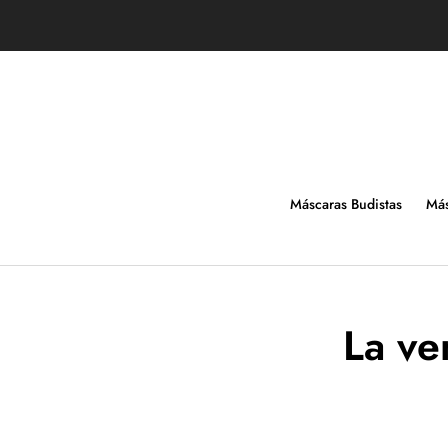
Ir
directamente
al
contenido
Máscaras Budistas
Más
La ve