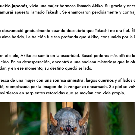
pueblo
japonés
, vivía una mujer hermosa llamada Akiko.
Su gracia y enc
samurái
apuesto llamado Takeshi.
Se enamoraron perdidamente y contra
se desvaneció gradualmente cuando descubrió que Takeshi no era fiel.
É
u alma herida.
La traición fue tan profunda que Akiko, consumida por la i
 en el cielo, Akiko se sumió en la oscuridad. Buscó poderes más allá de l
ucido. En su desesperación, encontró a una anciana misteriosa que le o
dar, y en ese momento, su destino quedó sellado.
otesca de una mujer con una sonrisa
siniestra
, largos
cuernos
y afilados
ió, reemplazada por la imagen de la venganza encarnada. Su piel se volvi
onvirtieron en serpientes retorcidas que se movían con vida propia.