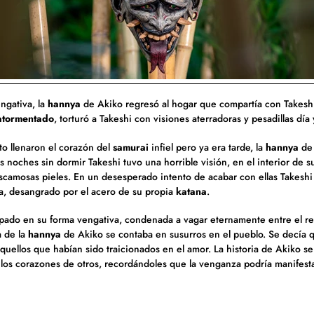
ngativa, la
hannya
de Akiko regresó al hogar que compartía con Takesh
 atormentado
, torturó a Takeshi con visiones aterradoras y pesadillas día
to llenaron el corazón del
samurai
infiel pero ya era tarde, la
hannya
de 
as noches sin dormir
Takeshi tuvo una horrible visión, en el interior de
camosas pieles. En un desesperado intento de acabar con ellas Takeshi 
a, desangrado por el acero de su propia
katana
.
apado en su forma vengativa, condenada a vagar eternamente entre el rei
a de la
hannya
de Akiko se contaba en susurros en el pueblo. Se decía 
uellos que habían sido traicionados en el amor. La historia de Akiko se
n los corazones de otros, recordándoles que la venganza podría manifest