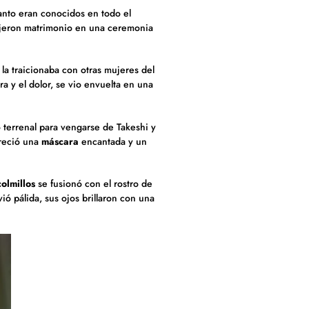
anto eran conocidos en todo el
jeron matrimonio en una ceremonia
l la traicionaba con otras mujeres del
ra y el dolor, se vio envuelta en una
o terrenal para vengarse de Takeshi y
freció una
máscara
encantada y un
colmillos
se fusionó con el rostro de
ó pálida, sus ojos brillaron con una