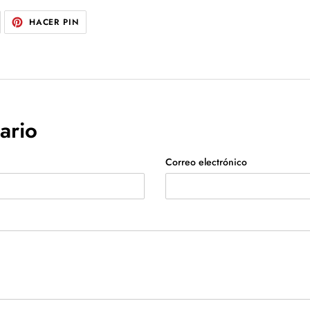
UITEAR
PINEAR
HACER PIN
N
EN
WITTER
PINTEREST
ario
Correo electrónico