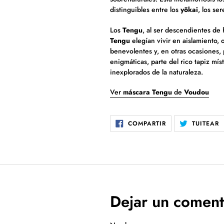
distinguibles entre los
yōkai
, los se
Los
Tengu
, al ser descendientes de
Tengu
elegían vivir en aislamiento, 
benevolentes y, en otras ocasiones, p
enigmáticas, parte del rico tapiz mí
inexplorados de la naturaleza.
Ver
máscara Tengu
de
Voudou
COMPARTIR
T
COMPARTIR
TUITEAR
EN
E
FACEBOOK
T
Dejar un coment