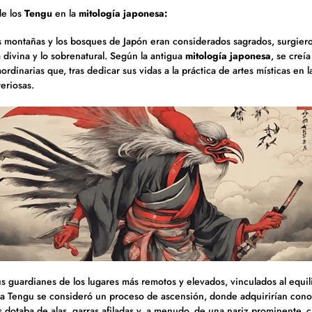
de los
Tengu
en la
mitología japonesa:
s montañas y los bosques de Japón eran considerados sagrados, surgier
a divina y lo sobrenatural. Según la antigua
mitología japonesa
, se creí
rdinarias que, tras dedicar sus vidas a la práctica de artes místicas en 
teriosas.
s guardianes de los lugares más remotos y elevados, vinculados al equili
s a Tengu se consideró un proceso de ascensión, donde adquirirían cono
s dotaba de alas, garras afiladas y, a menudo, de una nariz prominente, c