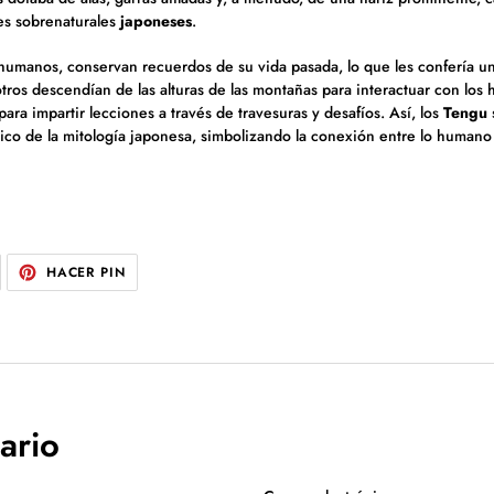
res sobrenaturales
japoneses
.
 humanos, conservan recuerdos de su vida pasada, lo que les confería u
otros descendían de las alturas de las montañas para interactuar con lo
ara impartir lecciones a través de travesuras y desafíos. Así, los
Tengu
stico de la mitología japonesa, simbolizando la conexión entre lo humano
UITEAR
PINEAR
HACER PIN
N
EN
WITTER
PINTEREST
ario