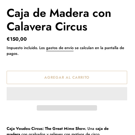
Caja de Madera con
Calavera Circus
Precio
€150,00
habitual
Impuesto incluido. Los
gastos de envío
se calculan en la pantalla de
pagos.
AGREGAR AL CARRITO
Agregando
el
Caja Voudou Circus: The Great Mime Show.
Una
caja de
producto
madera
con grabados
y relieves con motivos
de circo.