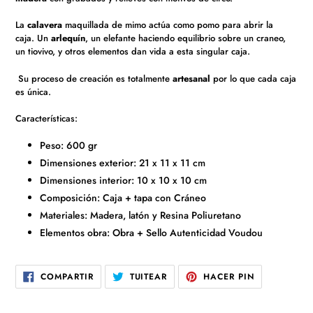
a
tu
La
calavera
maquillada de mimo actúa como pomo para abrir la
carrito
caja.
Un
arlequín
,
un elefante haciendo equilibrio sobre un craneo,
de
un tiovivo, y otros elementos dan vida a esta singular caja.
compra
Su proceso de creación es totalmente
artesanal
por lo que cada caja
es única.
Características:
Peso: 600 gr
Dimensiones exterior: 21 x 11 x 11 cm
Dimensiones interior: 10 x 10 x 10 cm
Composición: Caja + tapa con
Cráneo
Materiales: Madera, latón y
Resina
Poliuretano
Elementos obra: Obra + Sello Autenticidad Voudou
COMPARTIR
TUITEAR
PINEAR
COMPARTIR
TUITEAR
HACER PIN
EN
EN
EN
FACEBOOK
TWITTER
PINTEREST