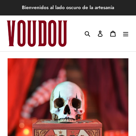
Ir
Bienvenidos al lado oscuro de la artesanía
directamente
al
contenido
Buscar
Ingresar
Carrito