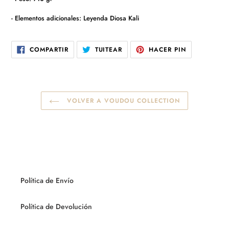
- Elementos adicionales: Leyenda Diosa Kali
COMPARTIR
TUITEAR
PINEAR
COMPARTIR
TUITEAR
HACER PIN
EN
EN
EN
FACEBOOK
TWITTER
PINTEREST
VOLVER A VOUDOU COLLECTION
Política de Envío
Política de Devolución