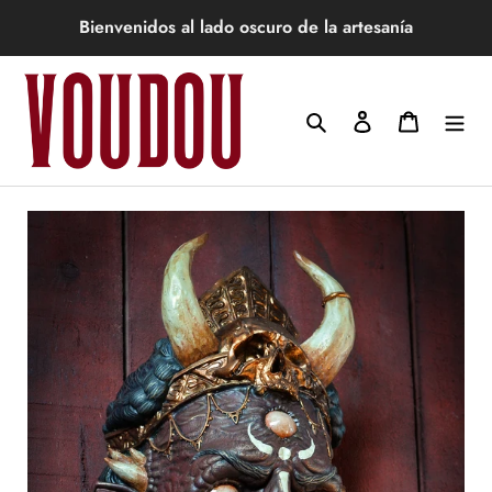
Ir
Bienvenidos al lado oscuro de la artesanía
directamente
al
contenido
Buscar
Ingresar
Carrito