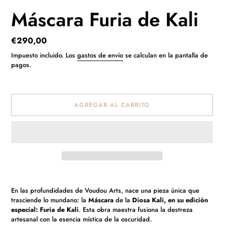
Máscara Furia de Kali
Precio
€290,00
habitual
Impuesto incluido. Los
gastos de envío
se calculan en la pantalla de
pagos.
AGREGAR AL CARRITO
Agregando
el
En las profundidades de Voudou Arts, nace una pieza única que
producto
trasciende lo mundano: la
Máscara
de la
Diosa
Kali, en su edición
a
especial: Furia de Kali
. Esta obra maestra fusiona la destreza
tu
artesanal con la esencia mística de la oscuridad.
carrito