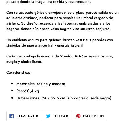
pasado donde la magia era temida y reverenciada.
de
compra
Con su acabado gótico y envejecido, esta placa parece salida de un
aquelarre olvidado, perfecta para señalar un umbral cargado de
misterio. Su diseño recuerda a las tabernas embrujadas y a los
hogares donde aún arden velas negras y se susurran conjuros.
Un emblema oscuro para quienes buscan vestir sus paredes con
símbolos de magia ancestral y energía brujeril.
Cada trazo refleja la esencia de
Voudou Arts: artesanía oscura,
magia y simbolismo
.
Características:
Materiales: resina y madera
Peso: 0,4 kg
Dimensiones: 24 x 22,5 cm (sin contar cuerda negra)
COMPARTIR
TUITEAR
PINEAR
COMPARTIR
TUITEAR
HACER PIN
EN
EN
EN
FACEBOOK
TWITTER
PINTEREST