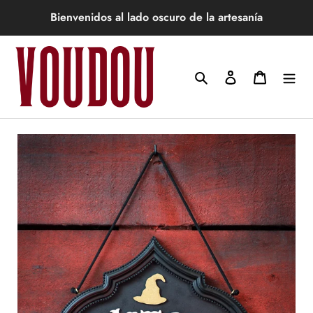
Ir
Bienvenidos al lado oscuro de la artesanía
directamente
al
contenido
Buscar
Ingresar
Carrito