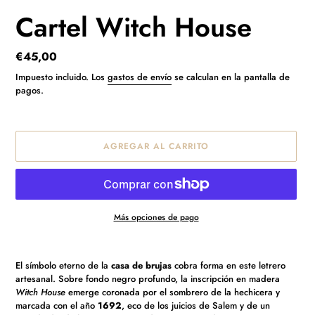
Cartel Witch House
Precio
€45,00
habitual
Impuesto incluido. Los
gastos de envío
se calculan en la pantalla de
pagos.
AGREGAR AL CARRITO
Más opciones de pago
Agregando
el
El símbolo eterno de la
casa de brujas
cobra forma en este letrero
producto
artesanal. Sobre fondo negro profundo, la inscripción en madera
a
Witch House
emerge coronada por el sombrero de la hechicera y
tu
marcada con el año
1692
, eco de los juicios de Salem y de un
carrito