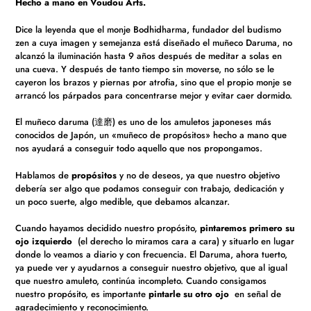
Hecho a mano en Voudou Arts.
carrito
de
Dice la leyenda que el monje Bodhidharma, fundador del budismo
compra
zen a cuya imagen y semejanza está diseñado el muñeco Daruma, no
alcanzó la iluminación hasta 9 años después de meditar a solas en
una cueva. Y después de tanto tiempo sin moverse, no sólo se le
cayeron los brazos y piernas por atrofia, sino que el propio monje se
arrancó los párpados para concentrarse mejor y evitar caer dormido.
El muñeco daruma (達磨) es uno de los amuletos japoneses más
conocidos de Japón, un «muñeco de propósitos» hecho a mano que
nos ayudará a conseguir todo aquello que nos propongamos.
Hablamos de
propósitos
y no de deseos, ya que nuestro objetivo
debería ser algo que podamos conseguir con trabajo, dedicación y
un poco suerte, algo medible, que debamos alcanzar.
Cuando hayamos decidido nuestro propósito,
pintaremos primero
su
ojo izquierdo
(el derecho lo miramos cara a cara)
y situarlo en lugar
donde lo veamos a diario y con frecuencia. El Daruma, ahora tuerto,
ya puede ver y ayudarnos a conseguir nuestro objetivo, que al igual
que nuestro amuleto, continúa incompleto. Cuando consigamos
nuestro propósito, es importante
pintarle su otro ojo
en señal de
agradecimiento y reconocimiento.