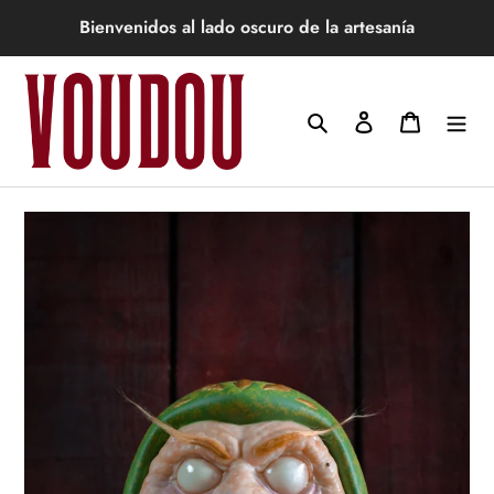
Ir
Bienvenidos al lado oscuro de la artesanía
directamente
al
contenido
Buscar
Ingresar
Carrito