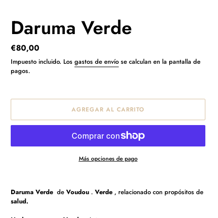
Daruma Verde
Precio
€80,00
habitual
Impuesto incluido. Los
gastos de envío
se calculan en la pantalla de
pagos.
AGREGAR AL CARRITO
Más opciones de pago
Agregando
el
Daruma Verde
de
Voudou
.
Verde
, relacionado con propósitos de
producto
salud.
a
tu