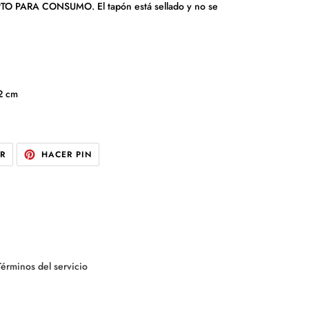
PTO PARA CONSUMO. El tapón está sellado y no se
2 cm
TUITEAR
PINEAR
AR
HACER PIN
EN
EN
TWITTER
PINTEREST
Términos del servicio