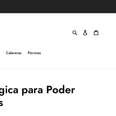
Buscar
Ingresar
Carrito
Calaveras
Pócimas
ica para Poder
s