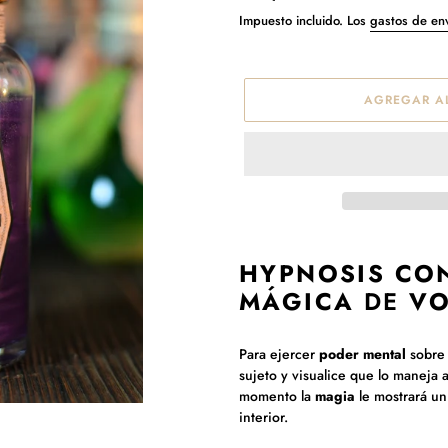
habitual
Impuesto incluido. Los
gastos de en
AGREGAR AL
Agregando
el
HYPNOSIS CO
producto
MÁGICA
DE
VO
a
tu
carrito
Para ejercer
poder mental
sobre 
de
sujeto y visualice que lo maneja 
compra
momento la
magia
le mostrará u
interior.